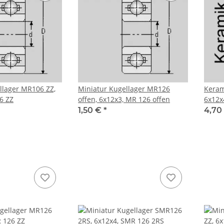
llager MR106 ZZ,
Miniatur Kugellager MR126
Keram
6 ZZ
offen, 6x12x3, MR 126 offen
6x12x
1,50 €
*
4,70