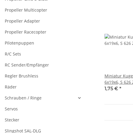
Propeller Multicopter
Propeller Adapter
Propeller Racecopter
Pilotenpuppen
R/C Sets
RC Sender/Empfänger
Regler Brushless
Miniatur Kuge
6x19x6, S 626 
Räder
1,75 €
*
Schrauben / Ringe
Servos
Stecker
Slingshot SAL-DLG