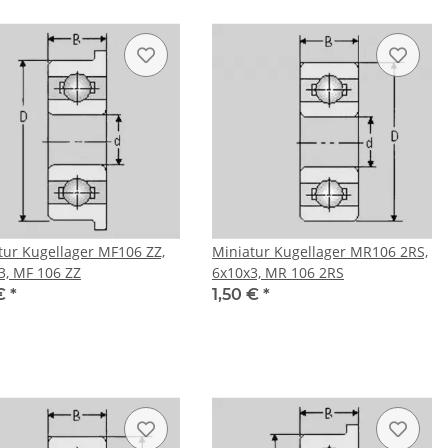
tur Kugellager MF106 ZZ,
Miniatur Kugellager MR106 2RS,
3, MF 106 ZZ
6x10x3, MR 106 2RS
 €
*
1,50 €
*