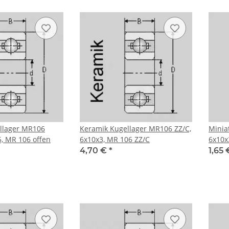
llager MR106
Keramik Kugellager MR106 ZZ/C,
Minia
5, MR 106 offen
6x10x3, MR 106 ZZ/C
6x10x
4,70 €
*
1,65