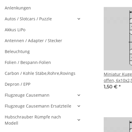
Anlenkungen
Autos / Slotcars / Puzzle
Akkus LiPo
Antennen / Adapter / Stecker
Beleuchtung
Folien / Bespann-Folien
Carbon / Kohle Stäbe,Rohre,Rovings
Miniatur Kuge
offen, 6x10x2,
Depron / EPP
1,50 €
*
Flugzeuge Causemann
Flugzeuge Causemann Ersatzteile
Hubschrauber Rümpfe nach
Modell