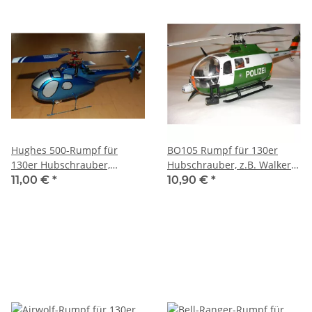
Hughes 500-Rumpf für
BO105 Rumpf für 130er
130er Hubschrauber,
Hubschrauber, z.B. Walkera
z.B.Walkera4#3
4#3
11,00 €
*
10,90 €
*