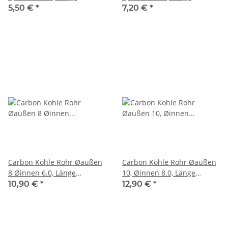
1000mm
1000mm
5,50 €
*
7,20 €
*
Carbon Kohle Rohr Øaußen
Carbon Kohle Rohr Øaußen
8 Øinnen 6.0, Länge
10, Øinnen 8.0, Länge
1000mm
1000mm
10,90 €
*
12,90 €
*