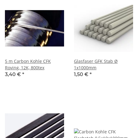
5 m Carbon Kohle CFK
Glasfaser GFK Stab Ø
Roving, 12K, 800tex
1x1000mm
3,40 €
*
1,50 €
*