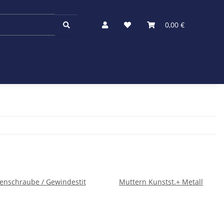
0,00 €
nschraube / Gewindestit
Muttern Kunstst.+ Metall