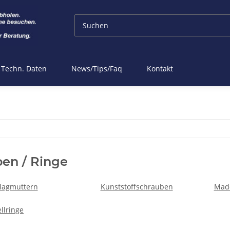
Techn. Daten
News/Tips/Faq
Kontakt
en / Ringe
lagmuttern
Kunststoffschrauben
Made
ellringe