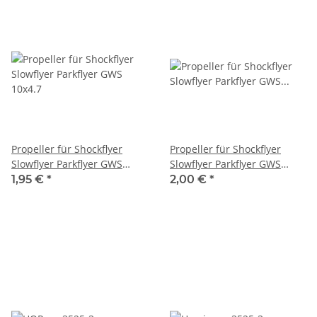
Propeller für Shockflyer
Propeller für Shockflyer
Slowflyer Parkflyer GWS
Slowflyer Parkflyer GWS
10x4.7
10x4.7 linksdrehend
1,95 €
*
2,00 €
*