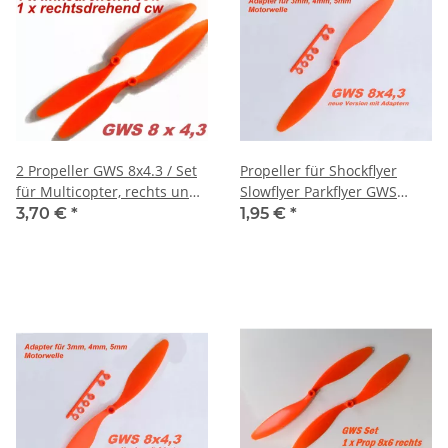
2 Propeller GWS 8x4.3 / Set
Propeller für Shockflyer
für Multicopter, rechts und
Slowflyer Parkflyer GWS
linksdrehend cw/ccw
8x4.3
3,70 €
*
1,95 €
*