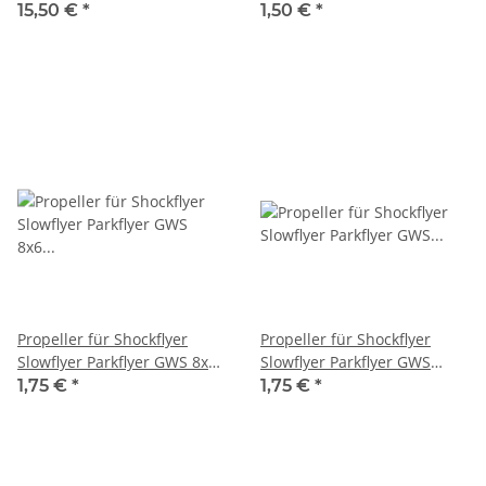
15,50 €
*
1,50 €
*
Propeller für Shockflyer
Propeller für Shockflyer
Slowflyer Parkflyer GWS 8x6
Slowflyer Parkflyer GWS
linksdrehend
9x4.7 linksdrehend
1,75 €
*
1,75 €
*