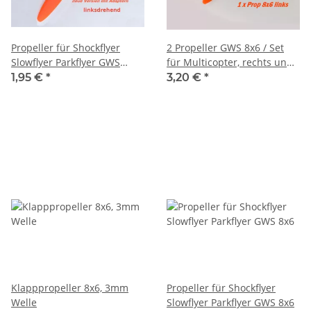
Propeller für Shockflyer
2 Propeller GWS 8x6 / Set
Slowflyer Parkflyer GWS
für Multicopter, rechts und
8x4.3 linksdrehend
linksdrehend cw/ccw
1,95 €
*
3,20 €
*
Klapppropeller 8x6, 3mm
Propeller für Shockflyer
Welle
Slowflyer Parkflyer GWS 8x6