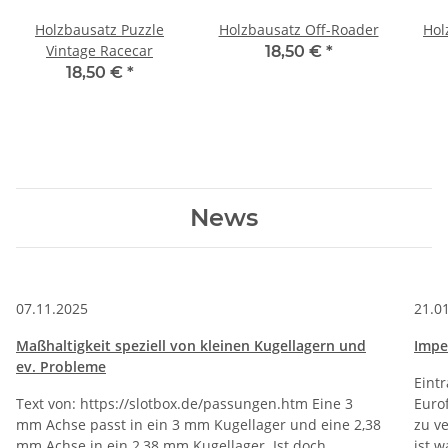
Holzbausatz Puzzle
Holzbausatz Off-Roader
Hol
Vintage Racecar
18,50 €
*
18,50 €
*
News
07.11.2025
21.0
Maßhaltigkeit speziell von kleinen Kugellagern und
Impel
ev. Probleme
Eintr
Text von: https://slotbox.de/passungen.htm Eine 3
Euro
mm Achse passt in ein 3 mm Kugellager und eine 2,38
zu v
mm Achse in ein 2,38 mm Kugellager. Ist doch
ist 