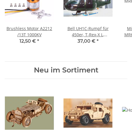
Brushless Motor A2212
Bell UH1C-Rumpf für
Mi
/13T 1000KV
450er, T-Rex-X L,
MR6
Dragonfly36 etc
12,50 €
*
37,00 €
*
Neu im Sortiment