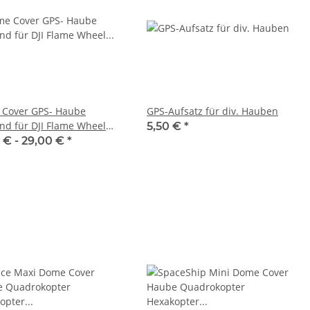
Cover GPS- Haube
GPS-Aufsatz für div. Hauben
nd für DJI Flame Wheel
5,50 €
*
/ D155
 € -
29,00 €
*