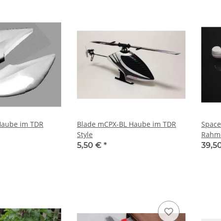
Blade mCPX-BL Haube im TDR
Space
Style
Rahme
Flame
5,50 €
*
39,5