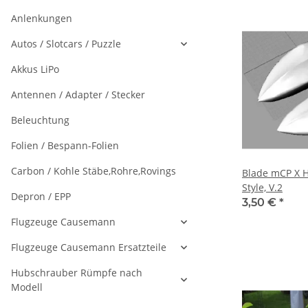
Anlenkungen
Autos / Slotcars / Puzzle
Akkus LiPo
Antennen / Adapter / Stecker
Beleuchtung
Folien / Bespann-Folien
Carbon / Kohle Stäbe,Rohre,Rovings
Blade mCP X Haube im TDR
Style, V.2
Depron / EPP
3,50 €
*
Flugzeuge Causemann
Flugzeuge Causemann Ersatzteile
Hubschrauber Rümpfe nach
Modell