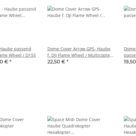
 Haube passend
Dome Cover Arrow GPS- Haube
Dome 
Flame Wheel / D155
f. DJI Flame Wheel / Multicopter
passe
/ Quadrocopter
F550 
50 €
*
22,50 €
*
19,50