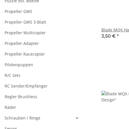
Puzzle div. Motive
Propeller GWS
Propeller GWS 3-Blatt
Blade MQX Ha
Propeller Multicopter
3,50 €
*
Propeller Adapter
Propeller Racecopter
Pilotenpuppen
R/C Sets
RC Sender/Empfänger
Regler Brushless
Räder
Schrauben / Ringe
Servos