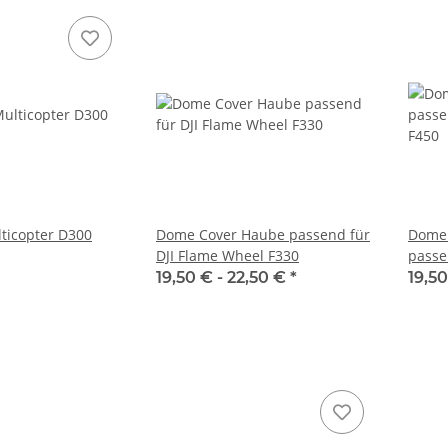
ticopter D300
Dome Cover Haube passend für
Dome 
DJI Flame Wheel F330
passe
F450
19,50 € -
22,50 €
*
19,50