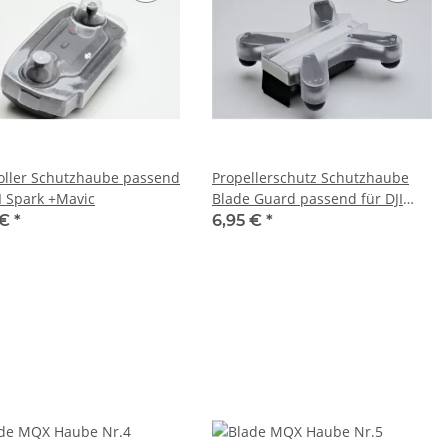
ler Schutzhaube passend
Propellerschutz Schutzhaube
JI Spark +Mavic
Blade Guard passend für DJI
SPARK
 €
*
6,95 €
*