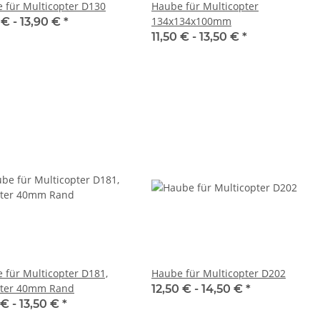
 für Multicopter D130
Haube für Multicopter
134x134x100mm
 € -
13,90 €
*
11,50 € -
13,50 €
*
 für Multicopter D181,
Haube für Multicopter D202
ter 40mm Rand
12,50 € -
14,50 €
*
 € -
13,50 €
*