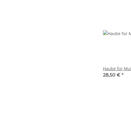
Haube für Mul
28,50 €
*