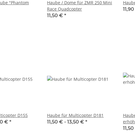
ube "Phantom
Haube / Dome für ZMR 250 Mini
Haube
Race Quadcopter
11,90
11,50 €
*
ticopter D155
Haube für Multicopter D181
Haube
erhöh
50 €
*
11,50 € -
13,50 €
*
11,50