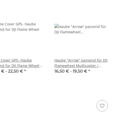
Cover GPS- Haube
Haube "Arrow" passend für DJI
nd für DJI Flame Wheel
Flamewheel Multicopter /
Quadrocopter
 € -
22,50 €
*
16,50 € -
19,50 €
*