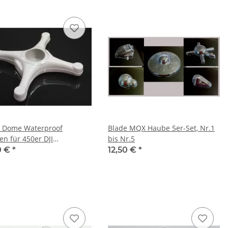
 Dome Waterproof
Blade MQX Haube 5er-Set, Nr.1
n für 450er DJI
bis Nr.5
wheel Copter
0 €
*
12,50 €
*