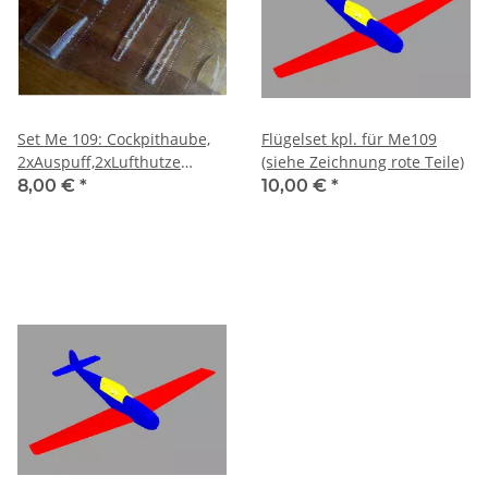
Set Me 109: Cockpithaube,
Flügelset kpl. für Me109
2xAuspuff,2xLufthutze
(siehe Zeichnung rote Teile)
groß,1xLufthutze klein
8,00 €
*
10,00 €
*