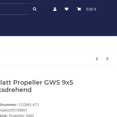
0,00 €
latt Propeller GWS 9x5
nksdrehend
elnummer:
CCGWS-K71
4260295199001
orie:
Propeller GWS