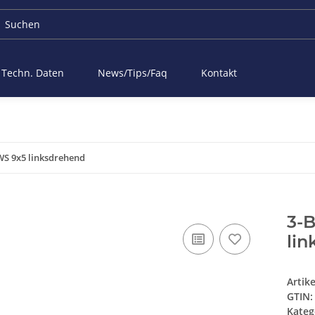
Techn. Daten
News/Tips/Faq
Kontakt
WS 9x5 linksdrehend
3-B
li
Artik
GTIN:
Kateg