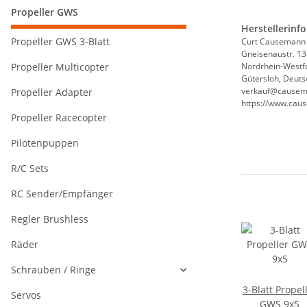
Propeller GWS
Herstellerinf
Propeller GWS 3-Blatt
Curt Causemann
Gneisenaustr. 13
Propeller Multicopter
Nordrhein-Westf
Gütersloh, Deuts
verkauf@causem
Propeller Adapter
https://www.cau
Propeller Racecopter
Pilotenpuppen
R/C Sets
RC Sender/Empfänger
Regler Brushless
Räder
Schrauben / Ringe
3-Blatt Propel
Servos
GWS 9x5