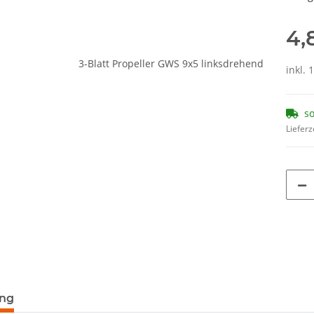
4,
inkl. 
so
Lieferz
terkarten anzeigen
ung