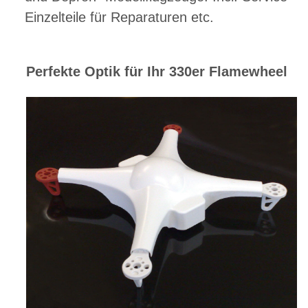
Einzelteile für Reparaturen etc.
Perfekte Optik für Ihr 330er Flamewheel
M