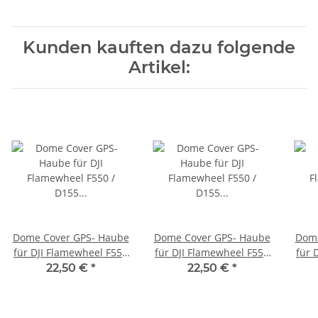
Kunden kauften dazu folgende
Artikel:
Dome Cover GPS- Haube
Dome Cover GPS- Haube
Dome
für DJI Flamewheel F550
für DJI Flamewheel F550
für 
/ D155 PET-G 1,5mm klar
/ D155 Polystyrol 1,5mm
/ D
22,50 €
*
22,50 €
*
weiß