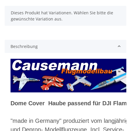
x
Dieses Produkt hat Variationen. Wählen Sie bitte die
gewünschte Variation aus.
Beschreibung
Dome Cover Haube passend für DJI Flame
"made in Germany" produziert vom langjährigen
und Depron- Modellflugzeuge. Incl. Service- 