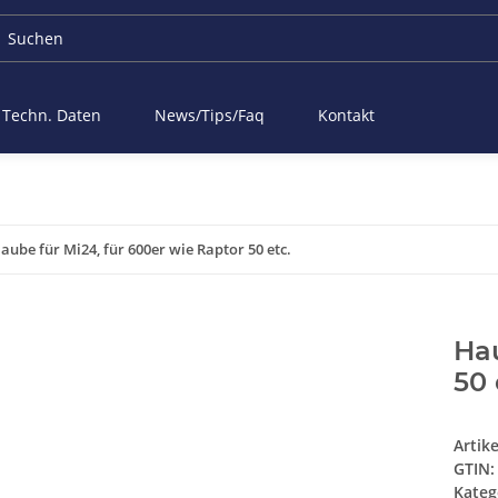
Techn. Daten
News/Tips/Faq
Kontakt
aube für Mi24, für 600er wie Raptor 50 etc.
Hau
50 
Artik
GTIN:
Kateg