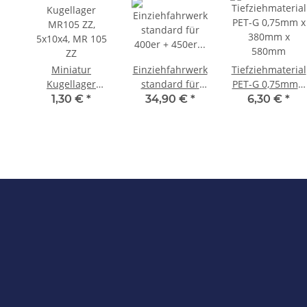
Miniatur
Einziehfahrwerk
Tiefziehmaterial
Kugellager
standard für
PET-G 0,75mm x
MR105 ZZ,
400er + 450er
380mm x
1,30 €
*
34,90 €
*
6,30 €
*
5x10x4, MR 105
RC-
580mm
ZZ
Hubschrauber