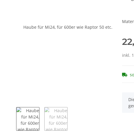
Mater
22
inkl. 
so
x
Di
ge