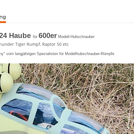
terkarten anzeigen
ung
i24 Haube
600er
für
Modell-Hubschrauber
hunder Tiger Rumpf, Raptor 50 etc
y" vom langjährigen Spezialisten für Modellhubschrauber-Rümpfe