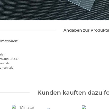
Angaben zur Produkts
ormationen:
alen
chland, 33330
ann.de
semann.de
Kunden kauften dazu fo