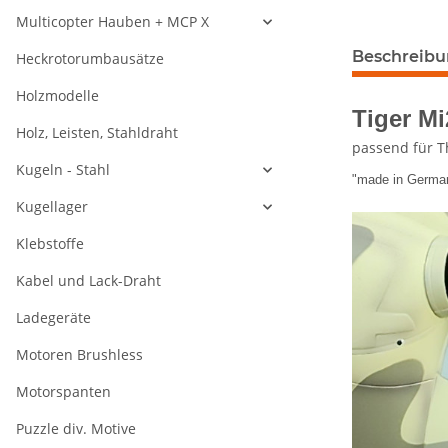
Multicopter Hauben + MCP X
weitere Regis
Beschreib
Heckrotorumbausätze
Holzmodelle
Tiger M
Holz, Leisten, Stahldraht
passend für T
Kugeln - Stahl
"made in German
Kugellager
Klebstoffe
Kabel und Lack-Draht
Ladegeräte
Motoren Brushless
Motorspanten
Puzzle div. Motive