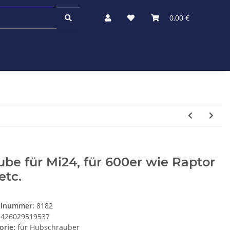
0,00 €
be für Mi24, für 600er wie Raptor
etc.
elnummer:
8182
426029519537
orie:
für Hubschrauber