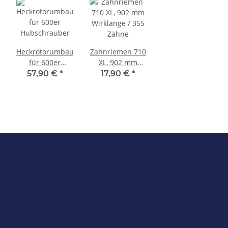
Heckrotorumbausatz
Zahnriemen 710
für 600er
XL, 902 mm
Hubschrauber
Wirklänge / 355
57,90 €
*
17,90 €
*
Zähne