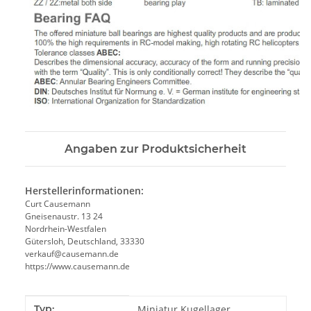
Angaben zur Produktsicherheit
Herstellerinformationen:
Curt Causemann
Gneisenaustr. 13 24
Nordrhein-Westfalen
Gütersloh, Deutschland, 33330
verkauf@causemann.de
https://www.causemann.de
Produkteigenschaft
Wert
Typ:
Miniatur Kugellager