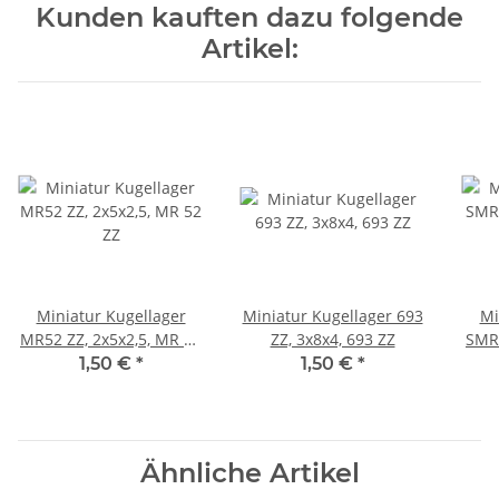
Kunden kauften dazu folgende
Artikel:
Miniatur Kugellager
Miniatur Kugellager 693
Mi
MR52 ZZ, 2x5x2,5, MR 52
ZZ, 3x8x4, 693 ZZ
SMR5
ZZ
1,50 €
*
1,50 €
*
Ähnliche Artikel