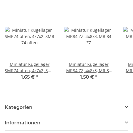
Miniatur Kugellager
Miniatur Kugellager
Mi
SMR74 offen, 4x7x2, SMR
MR84 ZZ, 4x8x3, MR 84
MR1
74 offen
ZZ
1,65 €
*
1,50 €
*
Kategorien
Informationen