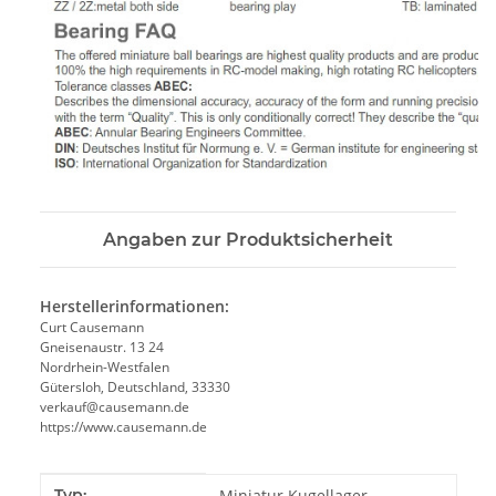
Angaben zur Produktsicherheit
Herstellerinformationen:
Curt Causemann
Gneisenaustr. 13 24
Nordrhein-Westfalen
Gütersloh, Deutschland, 33330
verkauf@causemann.de
https://www.causemann.de
Produkteigenschaft
Wert
Typ:
Miniatur Kugellager