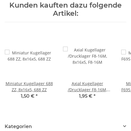
Kunden kauften dazu folgende
Artikel:
Miniatur Kugellager 688
Axial Kugellager
Mi
ZZ, 8x16x5, 688 ZZ
/Drucklager F8-16M,
F695 
8x16x5, F8-16M
1,50 €
*
1,95 €
*
Kategorien