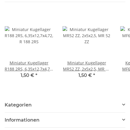
Miniatur Kugellager
Miniatur Kugellager
Ke
R188 2RS, 6,35x12,7x4,72,
MR52 ZZ, 2x5x2,5, MR 52
MF6
R 188 2RS
ZZ
1,50 €
*
1,50 €
*
Kategorien
Informationen