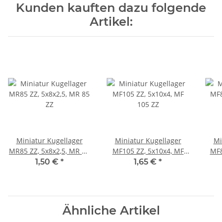
Kunden kauften dazu folgende
Artikel:
Miniatur Kugellager
Miniatur Kugellager
Mi
MR85 ZZ, 5x8x2,5, MR 85
MF105 ZZ, 5x10x4, MF
MF8
ZZ
105 ZZ
1,50 €
*
1,65 €
*
Ähnliche Artikel