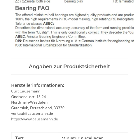
Angaben zur Produktsicherheit
Herstellerinformationen:
Curt Causemann
Gneisenaustr. 13 24
Nordrhein-Westfalen
Gütersloh, Deutschland, 33330
verkauf@causemann.de
https://www.causemann.de
Produkteigenschaft
Wert
Typ:
Miniatur Kugellager