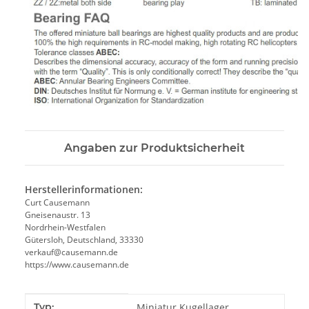
Angaben zur Produktsicherheit
Herstellerinformationen:
Curt Causemann
Gneisenaustr. 13
Nordrhein-Westfalen
Gütersloh, Deutschland, 33330
verkauf@causemann.de
https://www.causemann.de
Produkteigenschaft
Wert
Typ:
Miniatur Kugellager