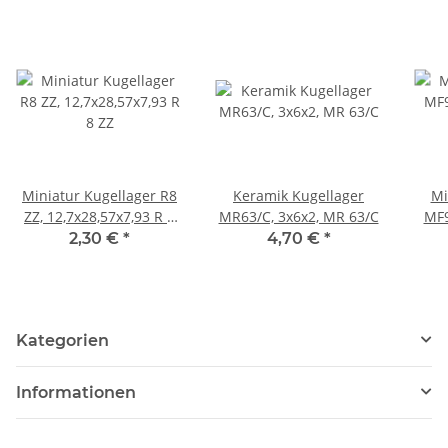
Miniatur Kugellager R8
Keramik Kugellager
Mi
ZZ, 12,7x28,57x7,93 R 8
MR63/C, 3x6x2, MR 63/C
MF9
ZZ
2,30 €
*
4,70 €
*
Kategorien
Informationen