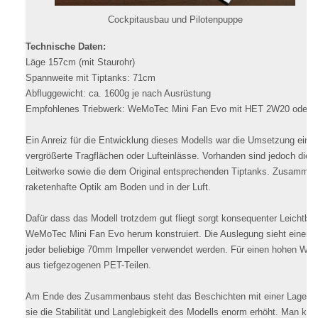
Cockpitausbau und Pilotenpuppe
Technische Daten:
Läge 157cm (mit Staurohr)
Spannweite mit Tiptanks: 71cm
Abfluggewicht: ca. 1600g je nach Ausrüstung
Empfohlenes Triebwerk: WeMoTec Mini Fan Evo mit HET 2W20 oder a
Ein Anreiz für die Entwicklung dieses Modells war die Umsetzung einer
vergrößerte Tragflächen oder Lufteinlässe. Vorhanden sind jedoch die
Leitwerke sowie die dem Original entsprechenden Tiptanks. Zusammen 
raketenhafte Optik am Boden und in der Luft.
Dafür dass das Modell trotzdem gut fliegt sorgt konsequenter Leichtbau
WeMoTec Mini Fan Evo herum konstruiert. Die Auslegung sieht einen
jeder beliebige 70mm Impeller verwendet werden. Für einen hohen Wirkun
aus tiefgezogenen PET-Teilen.
Am Ende des Zusammenbaus steht das Beschichten mit einer Lage Gl
sie die Stabilität und Langlebigkeit des Modells enorm erhöht. Man kan