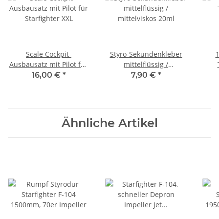
Scale Cockpit-
Styro-Sekundenkleber
1
Ausbausatz mit Pilot für
mittelflüssig /
Starfighter XXL
mittelviskos 20ml
16,00 €
*
7,90 €
*
Ähnliche Artikel