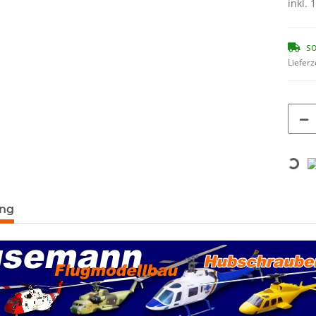
inkl. 
so
Lieferz
Loading.
terkarten anzeigen
ung