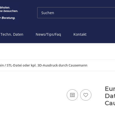
Techn. Daten
News/Tips/Faq
Kontakt
in / STL-Datei oder kpl. 3D-Ausdruck durch Causemann
Eur
Dat
Ca