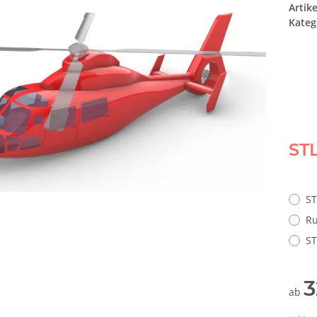
Artik
Kateg
STL
ST
Ru
ST
3
ab