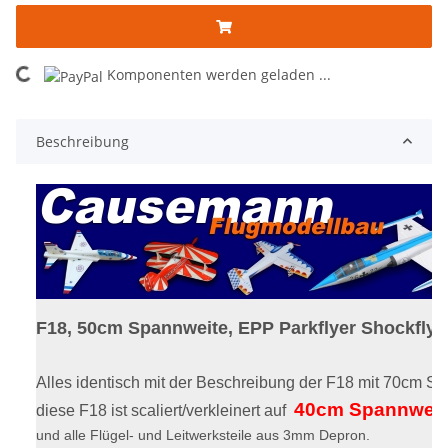
ng...
Komponenten werden geladen ...
Beschreibung
F18, 50cm Spannweite, EPP Parkflyer Shockflye
Alles identisch mit der Beschreibung der F18 mit 70cm S
40cm Spannweit
diese F18 ist scaliert/verkleinert auf
und alle Flügel- und Leitwerksteile aus 3mm Depron.