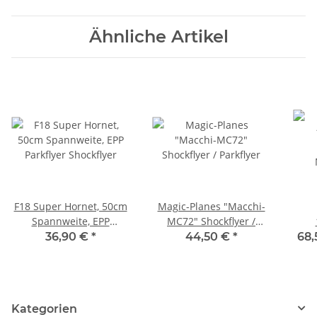
Ähnliche Artikel
F18 Super Hornet, 50cm
Magic-Planes "Macchi-
Spannweite, EPP
MC72" Shockflyer /
Parkflyer Shockflyer
Parkflyer
36,90 €
*
44,50 €
*
68,
Magi
Kategorien