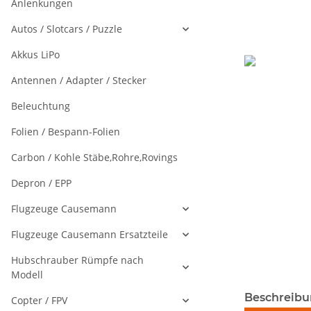
Anlenkungen
Autos / Slotcars / Puzzle
Akkus LiPo
Antennen / Adapter / Stecker
Beleuchtung
Folien / Bespann-Folien
Carbon / Kohle Stäbe,Rohre,Rovings
Depron / EPP
Flugzeuge Causemann
Flugzeuge Causemann Ersatzteile
Hubschrauber Rümpfe nach
Modell
weitere Regis
Beschreib
Copter / FPV