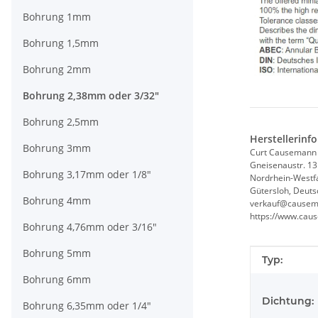
Bohrung 1mm
Bohrung 1,5mm
Bohrung 2mm
Bohrung 2,38mm oder 3/32"
Bohrung 2,5mm
Herstellerinf
Bohrung 3mm
Curt Causemann
Gneisenaustr. 13
Bohrung 3,17mm oder 1/8"
Nordrhein-Westf
Gütersloh, Deuts
Bohrung 4mm
verkauf@causem
https://www.cau
Bohrung 4,76mm oder 3/16"
Bohrung 5mm
Produkteig
Wert
Typ:
Bohrung 6mm
Dichtung:
Bohrung 6,35mm oder 1/4"