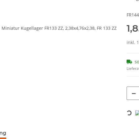
FR144
1,
inkl. 
so
Lieferz
Loading...
terkarten anzeigen
ung