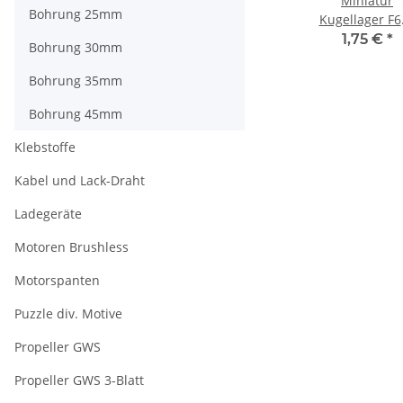
Miniatur
Bohrung 25mm
Kugellager F6
ZZ, 2x6x3 F 692
1,75 €
*
Bohrung 30mm
ZZ
Bohrung 35mm
Bohrung 45mm
Klebstoffe
Kabel und Lack-Draht
Ladegeräte
Motoren Brushless
Motorspanten
Puzzle div. Motive
Propeller GWS
Propeller GWS 3-Blatt