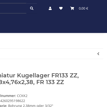
0,00 €
iatur Kugellager FR133 ZZ,
8x4,76x2,38, FR 133 ZZ
elnummer:
CCKK2
4260295198622
orie:
Bohrung 2,38mm oder 3/32"