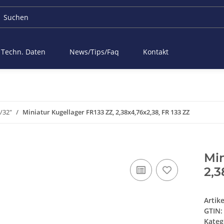
Techn. Daten
News/Tips/Faq
Kontakt
/32"
Miniatur Kugellager FR133 ZZ, 2,38x4,76x2,38, FR 133 ZZ
Min
2,3
Artik
GTIN:
Kateg