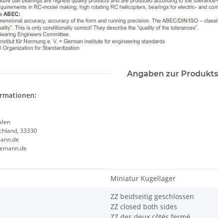
Angaben zur Produkts
ormationen:
alen
chland, 33330
ann.de
semann.de
enschaft
Miniatur Kugellager
ZZ beidseitig geschlossen
ZZ closed both sides
ZZ des deux côtés fermé