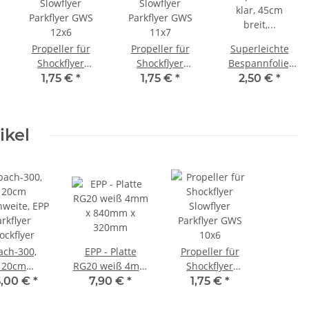
Propeller für
Propeller für
Superleichte
Shockflyer
Shockflyer
Bespannfolie,
Slowflyer
Slowflyer
klar, 45cm breit,
1,75 €
*
1,75 €
*
2,50 €
*
Parkflyer GWS
Parkflyer GWS
22gr/m², Preis
12x6
11x7
pro Meter
ikel
ach-300,
EPP - Platte
Propeller für
120cm
RG20 weiß 4mm
Shockflyer
weite, EPP
x 840mm x
Slowflyer
5,00 €
*
7,90 €
*
1,75 €
*
rkflyer
320mm
Parkflyer GWS