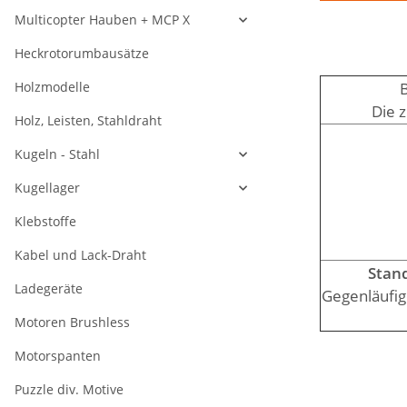
Multicopter Hauben + MCP X
Heckrotorumbausätze
Holzmodelle
B
Die 
Holz, Leisten, Stahldraht
Kugeln - Stahl
Kugellager
Klebstoffe
Kabel und Lack-Draht
Stand
Ladegeräte
Gegenläufige
Motoren Brushless
Motorspanten
Puzzle div. Motive