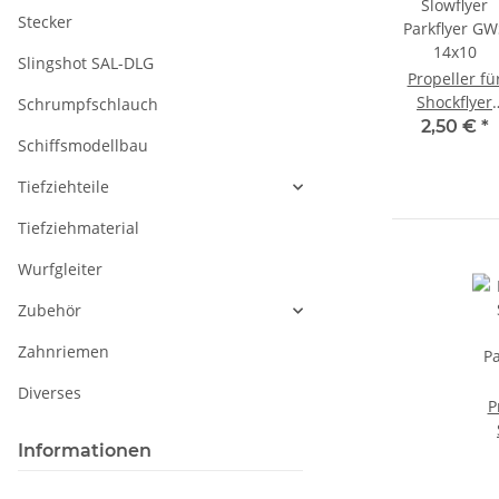
Stecker
Slingshot SAL-DLG
Propeller fü
Shockflyer
Schrumpfschlauch
Slowflyer
2,50 €
*
Schiffsmodellbau
Parkflyer GW
14x10
Tiefziehteile
Tiefziehmaterial
Wurfgleiter
Zubehör
Zahnriemen
Diverses
P
Informationen
Pa