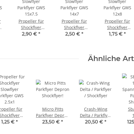
r
Propeller für
Propeller für
Propeller für
Shockflyer
Shockflyer
Shockflyer
Slowflyer
Slowflyer
Slowflyer
2,90 €
*
2,50 €
*
1,75 €
*
S
Parkflyer GWS
Parkflyer GWS
Parkflyer GWS
15x7.5
14x7
12x8
Ähnliche Art
ropeller für
Micro Pitts
Crash-Wing
Sb
Shockflyer
Parkflyer Depron
Delta / Parkflyer
Slowflyer
Shockflyer!
/ Shockflyer
Spann
1,25 €
*
23,50 €
*
20,50 €
*
12
rkflyer GWS
Pa