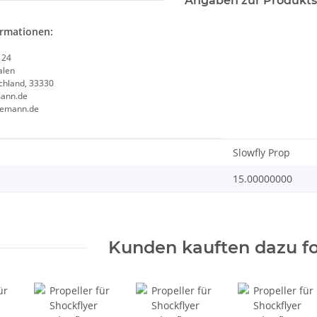
Angaben zur Produkts
ormationen:
 24
alen
chland, 33330
ann.de
semann.de
enschaft
Slowfly Prop
15.00000000
Kunden kauften dazu fo