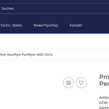
Techn. Daten
News/Tips/Faq
Kontakt
flyer Slowflyer Parkflyer GWS 15x10
Pro
Par
Artik
GTIN:
Kateg