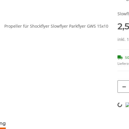
Slowfl
2,
inkl. 
so
Lieferz
Loading...
terkarten anzeigen
ung