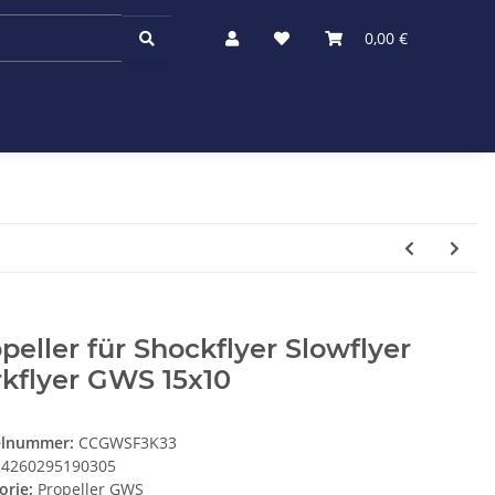
0,00 €
peller für Shockflyer Slowflyer
kflyer GWS 15x10
elnummer:
CCGWSF3K33
4260295190305
orie:
Propeller GWS