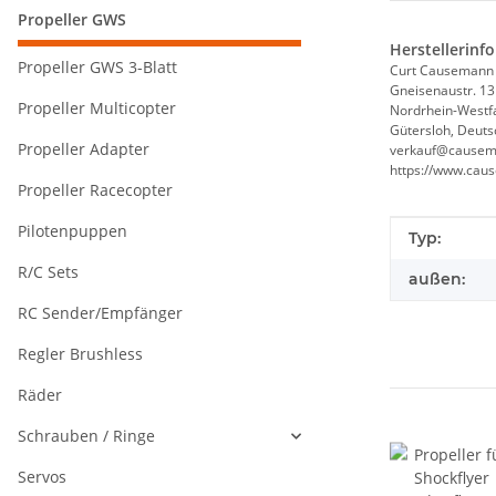
Propeller GWS
Herstellerinf
Propeller GWS 3-Blatt
Curt Causemann
Gneisenaustr. 13
Propeller Multicopter
Nordrhein-Westf
Gütersloh, Deuts
Propeller Adapter
verkauf@causem
https://www.cau
Propeller Racecopter
Pilotenpuppen
Produkteig
Wert
Typ:
R/C Sets
außen:
RC Sender/Empfänger
Regler Brushless
Räder
Schrauben / Ringe
Servos