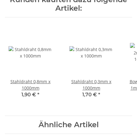
Artikel:
Stahldraht 0,8mm x
Stahldraht 0,3mm x
Bo
1000mm
1000mm
1m
L
1,90 €
*
1,70 €
*
Ähnliche Artikel