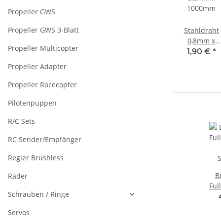
Propeller GWS
Propeller GWS 3-Blatt
Stahldraht
0,8mm x
Propeller Multicopter
1000mm
1,90 €
*
Propeller Adapter
Propeller Racecopter
Pilotenpuppen
R/C Sets
RC Sender/Empfänger
Regler Brushless
B
Räder
Ful
Schrauben / Ringe
Servos