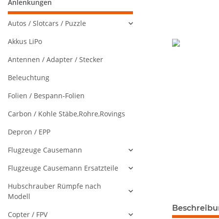
Anlenkungen
Autos / Slotcars / Puzzle
Akkus LiPo
Antennen / Adapter / Stecker
Beleuchtung
Folien / Bespann-Folien
Carbon / Kohle Stäbe,Rohre,Rovings
Depron / EPP
Flugzeuge Causemann
Flugzeuge Causemann Ersatzteile
Hubschrauber Rümpfe nach
Modell
weitere Regis
Beschreib
Copter / FPV