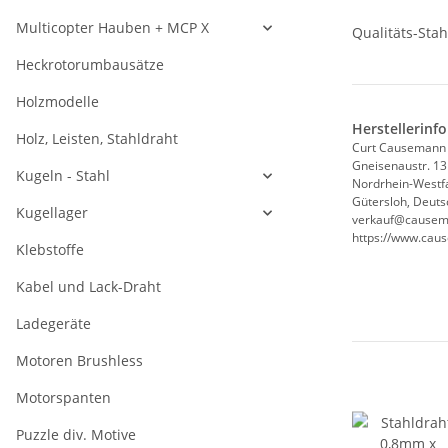
Multicopter Hauben + MCP X
Qualitäts-Sta
Heckrotorumbausätze
Holzmodelle
Herstellerinf
Holz, Leisten, Stahldraht
Curt Causemann
Gneisenaustr. 13
Kugeln - Stahl
Nordrhein-Westf
Gütersloh, Deuts
Kugellager
verkauf@causem
https://www.cau
Klebstoffe
Kabel und Lack-Draht
Ladegeräte
Motoren Brushless
Motorspanten
Puzzle div. Motive