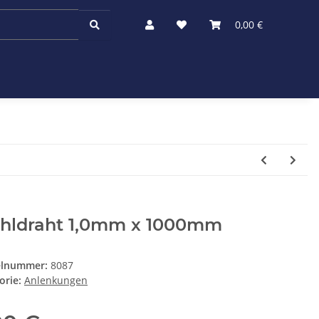
0,00 €
ahldraht 1,0mm x 1000mm
elnummer:
8087
orie:
Anlenkungen