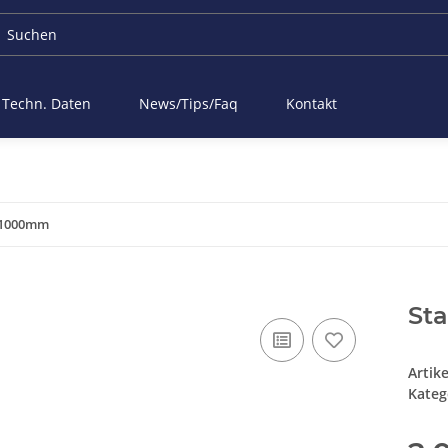
Techn. Daten
News/Tips/Faq
Kontakt
 1000mm
St
Artik
Kateg