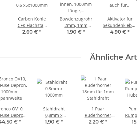
Carbon Kohle
Bowdenzugrohr
Aktivator für
CFK Flachstab
2mm, 1mm
Sekundenkleber,
0,6 x5x1000mm
innen, 1000mm
auch für
2,60 €
*
1,90 €
*
4,90 €
*
Länge, für 0.8er
Depron/Styropor
Stahldraht
200ml
(29,50Euro/l)
Ähnliche Art
ronco OV10,
Stahldraht
1 Paar
Pum
lFuse Depron,
0,8mm x
Ruderhörner
Rumpf
1000mm
1000mm
18mm für 1mm
Hubs
44,50 €
*
1,90 €
*
2,20 €
*
15
Spannweite
Stahldraht