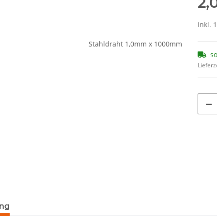
2,
inkl. 
so
Lieferz
terkarten anzeigen
ung