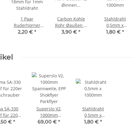
1 Paar
Carbon Kohle
Stahldraht
Ruderhörner
Rohr Øaußen 2,
0,5mm x
18mm für 1mm
Øinnen 1, Länge
1000mm
2,20 €
*
3,90 €
*
1,80 €
*
Stahldraht
1000mm
ikel
a SA-330
Superslo V2,
Stahldraht
 für 220er
1000mm
0,5mm x
chrauber
Spannweite, EPP
1000mm
,50 €
*
69,00 €
*
1,80 €
*
Shokflyer
Parkflyer