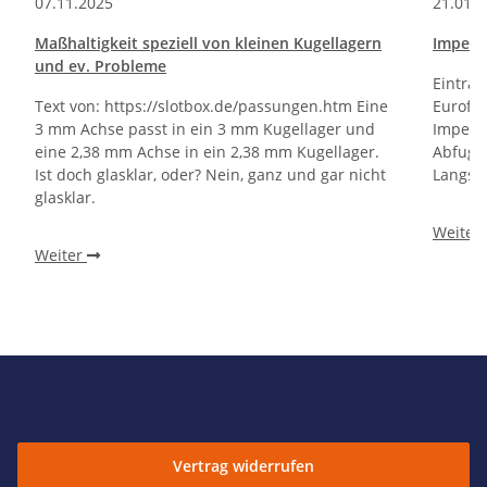
07.11.2025
21.01.
Maßhaltigkeit speziell von kleinen Kugellagern
Impelle
und ev. Probleme
Eintrag
Text von: https://slotbox.de/passungen.htm Eine
Eurofi
3 mm Achse passt in ein 3 mm Kugellager und
Impell
eine 2,38 mm Achse in ein 2,38 mm Kugellager.
Abfugge
Ist doch glasklar, oder? Nein, ganz und gar nicht
Langsa
glasklar.
Weiter
Weiter
Vertrag widerrufen