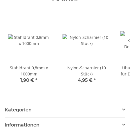
Stahldraht 0,8mm x
Nylon-Scharnier (10
Uhu
1000mm
Stück)
für 
1,90 €
*
4,95 €
*
Kategorien
Informationen