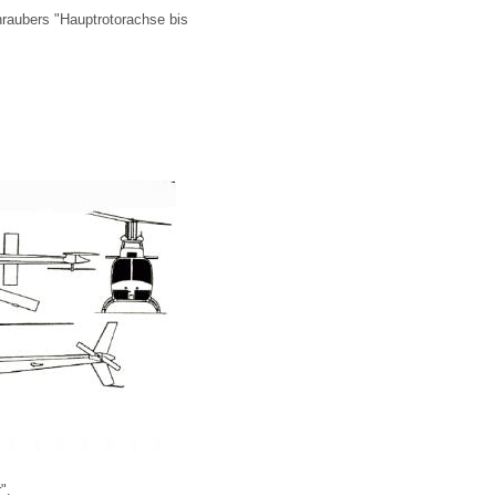
hraubers "
Hauptrotorachse bis
".