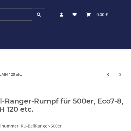
0,00 €
 LMH 120 etc.
l-Ranger-Rumpf für 500er, Eco7-8,
 120 etc.
elnummer:
RU-BellRanger-500er