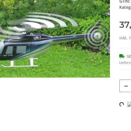
GTIN:
Kateg
37
inkl. 
so
Lieferz
Loadi