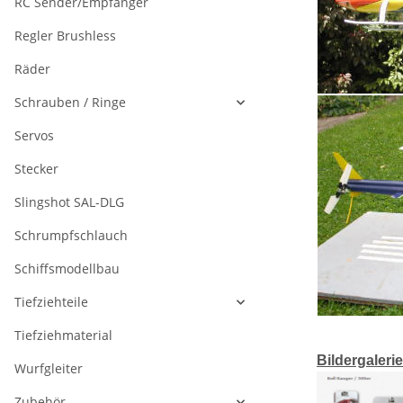
RC Sender/Empfänger
Regler Brushless
Räder
Schrauben / Ringe
Servos
Stecker
Slingshot SAL-DLG
Schrumpfschlauch
Schiffsmodellbau
Tiefziehteile
Tiefziehmaterial
Bildergalerie
Wurfgleiter
Zubehör