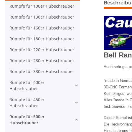
Beschreib
Rümpfe für 100er Hubschrauber
Rümpfe für 130er Hubschrauber
Rümpfe für 160er Hubschrauber
Rümpfe für 180er Hubschrauber
Rümpfe für 220er Hubschrauber
Bell Ra
Rümpfe für 280er Hubschrauber
Auch sehr gut 
Rümpfe für 330er Hubschrauber
"made in German
Rümpfe für 400er
3D-CNC Formenba
Hubschrauber
Kein billiges, w
Rümpfe für 450er
Alles "made in 
Hubschrauber
Incl. Service- H
Rümpfe für 500er
Dieser Rumpf is
Hubschrauber
Die Heckrohrläng
Eine
Liste uns b