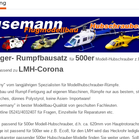
ung
nger- Rumpfbausatz
500er
für
Modell-Hubschrauber z
LMH-Corona
passend zu
y" vom langjährigen Spezialisten für Modellhubschrauber-Rümpfe.
u und Rumpf-Fertigung auf eigenen Maschinen, Rümpfe nur aus bestem, stab
eiches, dünnes Polystyrol, k
eine Asien- Importware!
Germany" in bester Modellbau-Qualität von geschulten Fachleuten.
otline 05241/4032407 für Fragen, Einzelteile für Reparaturen etc.
t passend für 500er Modell-Hubschrauber, d.h. ca. 620mm von Hauptrotorach
e ist passend für 500er wie z.B. Eco8, für den LMH wird das Heckrohr ledigli
ekannter passender 500er Hubschrauber-Modelle finden Sie weiter unten. Soll