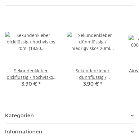
Sekundenkleber
Sekundenkleber
Airw
dickflüssig / hochviskos
dünnflüssig /
20ml (18,50 Euro/100ml)
niedrigviskos 20ml
3,90 €
*
3,90 €
*
(18,50 Euro/100ml)
Kategorien
Informationen